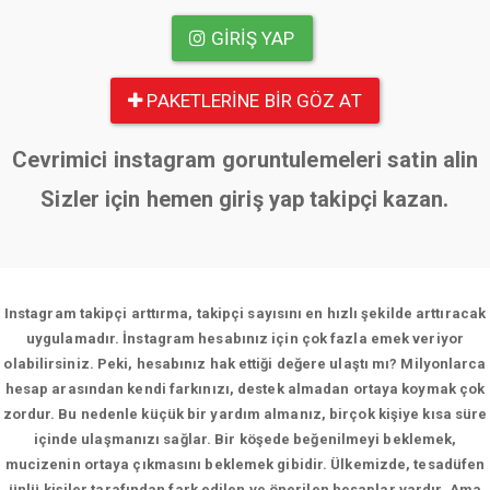
GIRIŞ YAP
PAKETLERINE BIR GÖZ AT
Cevrimici instagram goruntulemeleri satin alin
Sizler için hemen giriş yap takipçi kazan.
Instagram takipçi arttırma, takipçi sayısını en hızlı şekilde arttıracak
uygulamadır. İnstagram hesabınız için çok fazla emek veriyor
olabilirsiniz. Peki, hesabınız hak ettiği değere ulaştı mı? Milyonlarca
hesap arasından kendi farkınızı, destek almadan ortaya koymak çok
zordur. Bu nedenle küçük bir yardım almanız, birçok kişiye kısa süre
içinde ulaşmanızı sağlar. Bir köşede beğenilmeyi beklemek,
mucizenin ortaya çıkmasını beklemek gibidir. Ülkemizde, tesadüfen
ünlü kişiler tarafından fark edilen ve önerilen hesaplar vardır. Ama