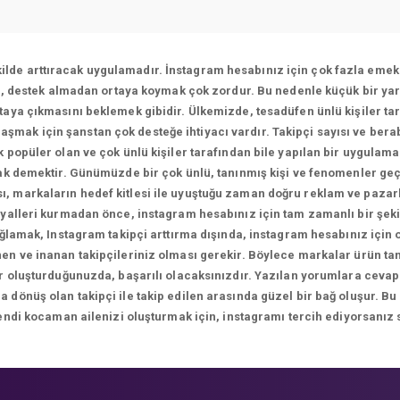
ekilde arttıracak uygulamadır. İnstagram hesabınız için çok fazla emek 
ı, destek almadan ortaya koymak çok zordur. Bu nedenle küçük bir yar
aya çıkmasını beklemek gibidir. Ülkemizde, tesadüfen ünlü kişiler tar
ulaşmak için şanstan çok desteğe ihtiyacı vardır. Takipçi sayısı ve bera
 popüler olan ve çok ünlü kişiler tarafından bile yapılan bir uygulam
k demektir. Günümüzde bir çok ünlü, tanınmış kişi ve fenomenler geç
sı, markaların hedef kitlesi ile uyuştuğu zaman doğru reklam ve paza
yalleri kurmadan önce, instagram hesabınız için tam zamanlı bir şekil
ağlamak, Instagram takipçi arttırma dışında, instagram hesabınız için
n ve inanan takipçileriniz olması gerekir. Böylece markalar ürün tanıt
ikler oluşturduğunuzda, başarılı olacaksınızdır. Yazılan yorumlara 
önüş olan takipçi ile takip edilen arasında güzel bir bağ oluşur. Bu
endi kocaman ailenizi oluşturmak için, instagramı tercih ediyorsanız 