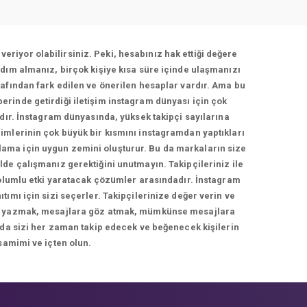
veriyor olabilirsiniz. Peki, hesabınız hak ettiği değere
dım almanız, birçok kişiye kısa süre içinde ulaşmanızı
afından fark edilen ve önerilen hesaplar vardır. Ama bu
berinde getirdiği iletişim instagram dünyası için çok
adır. İnstagram dünyasında, yüksek takipçi sayılarına
imlerinin çok büyük bir kısmını instagramdan yaptıkları
rlama için uygun zemini oluşturur. Bu da markaların size
de çalışmanız gerektiğini unutmayın. Takipçileriniz ile
 olumlu etki yaratacak çözümler arasındadır. İnstagram
ımı için sizi seçerler. Takipçilerinize değer verin ve
cevap yazmak, mesajlara göz atmak, mümkünse mesajlara
 da sizi her zaman takip edecek ve beğenecek kişilerin
samimi ve içten olun.