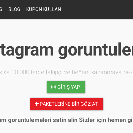
S
BLOG
KUPON KULLAN
stagram goruntulem
kika 10.000 lerce takipçi ve beğeni kazanmaya haz
GIRIŞ YAP
PAKETLERINE BIR GÖZ AT
m goruntulemeleri satin alin Sizler için hemen gi