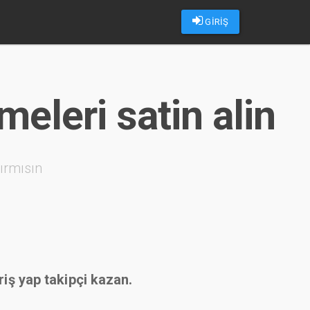
GİRİŞ
eleri satin alin
ırmısın
riş yap takipçi kazan.