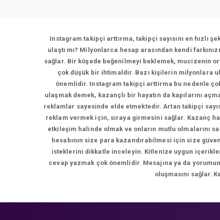
Instagram takipçi arttırma, takipçi sayısını en hızlı ş
ulaştı mı? Milyonlarca hesap arasından kendi farkınız
sağlar. Bir köşede beğenilmeyi beklemek, mucizenin ort
çok düşük bir ihtimaldir. Bazı kişilerin milyonlara 
önemlidir. Instagram takipçi arttirma bu nedenle çok
ulaşmak demek, kazançlı bir hayatın da kapılarını açma
reklamlar sayesinde elde etmektedir. Artan takipçi sayı
reklam vermek için, sıraya girmesini sağlar. Kazanç ha
etkileşim halinde olmak ve onların mutlu olmalarını s
hesabının size para kazandırabilmesi için size güvene
isteklerini dikkatle inceleyin. Kitlenize uygun içer
cevap yazmak çok önemlidir. Mesajına ya da yorumuna d
oluşmasını sağlar. K