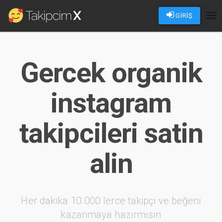
GİRİŞ
Tog
nav
Gercek organik
instagram
takipcileri satin
alin
Her dakika 10.000 lerce takipçi ve beğeni
kazanmaya hazırmısın