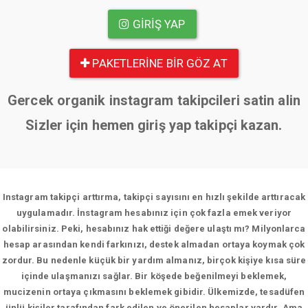
GIRIŞ YAP
PAKETLERINE BIR GÖZ AT
Gercek organik instagram takipcileri satin alin
Sizler için hemen giriş yap takipçi kazan.
Instagram takipçi arttırma, takipçi sayısını en hızlı şekilde arttıracak
uygulamadır. İnstagram hesabınız için çok fazla emek veriyor
olabilirsiniz. Peki, hesabınız hak ettiği değere ulaştı mı? Milyonlarca
hesap arasından kendi farkınızı, destek almadan ortaya koymak çok
zordur. Bu nedenle küçük bir yardım almanız, birçok kişiye kısa süre
içinde ulaşmanızı sağlar. Bir köşede beğenilmeyi beklemek,
mucizenin ortaya çıkmasını beklemek gibidir. Ülkemizde, tesadüfen
ünlü kişiler tarafından fark edilen ve önerilen hesaplar vardır. Ama