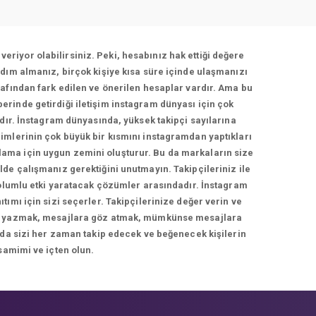
veriyor olabilirsiniz. Peki, hesabınız hak ettiği değere
dım almanız, birçok kişiye kısa süre içinde ulaşmanızı
afından fark edilen ve önerilen hesaplar vardır. Ama bu
berinde getirdiği iletişim instagram dünyası için çok
adır. İnstagram dünyasında, yüksek takipçi sayılarına
imlerinin çok büyük bir kısmını instagramdan yaptıkları
rlama için uygun zemini oluşturur. Bu da markaların size
de çalışmanız gerektiğini unutmayın. Takipçileriniz ile
 olumlu etki yaratacak çözümler arasındadır. İnstagram
ımı için sizi seçerler. Takipçilerinize değer verin ve
cevap yazmak, mesajlara göz atmak, mümkünse mesajlara
 da sizi her zaman takip edecek ve beğenecek kişilerin
samimi ve içten olun.