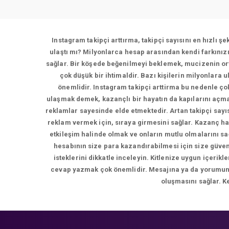
Instagram takipçi arttırma, takipçi sayısını en hızlı ş
ulaştı mı? Milyonlarca hesap arasından kendi farkınız
sağlar. Bir köşede beğenilmeyi beklemek, mucizenin ort
çok düşük bir ihtimaldir. Bazı kişilerin milyonlara 
önemlidir. Instagram takipçi arttirma bu nedenle çok
ulaşmak demek, kazançlı bir hayatın da kapılarını açma
reklamlar sayesinde elde etmektedir. Artan takipçi sayı
reklam vermek için, sıraya girmesini sağlar. Kazanç ha
etkileşim halinde olmak ve onların mutlu olmalarını s
hesabının size para kazandırabilmesi için size güvene
isteklerini dikkatle inceleyin. Kitlenize uygun içer
cevap yazmak çok önemlidir. Mesajına ya da yorumuna d
oluşmasını sağlar. K