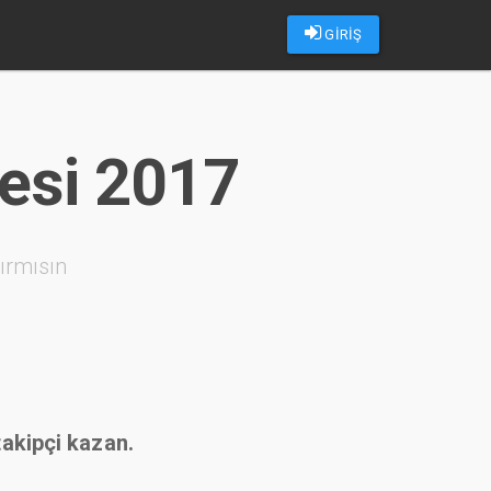
GİRİŞ
lesi 2017
ırmısın
takipçi kazan.