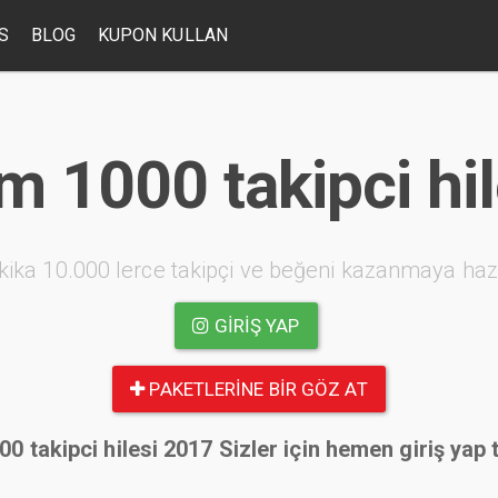
S
BLOG
KUPON KULLAN
m 1000 takipci hi
kika 10.000 lerce takipçi ve beğeni kazanmaya haz
GIRIŞ YAP
PAKETLERINE BIR GÖZ AT
0 takipci hilesi 2017 Sizler için hemen giriş yap 