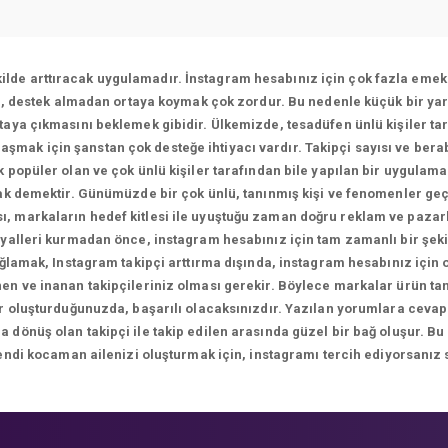
ekilde arttıracak uygulamadır. İnstagram hesabınız için çok fazla emek 
ı, destek almadan ortaya koymak çok zordur. Bu nedenle küçük bir yar
aya çıkmasını beklemek gibidir. Ülkemizde, tesadüfen ünlü kişiler tar
ulaşmak için şanstan çok desteğe ihtiyacı vardır. Takipçi sayısı ve bera
 popüler olan ve çok ünlü kişiler tarafından bile yapılan bir uygulam
k demektir. Günümüzde bir çok ünlü, tanınmış kişi ve fenomenler geç
sı, markaların hedef kitlesi ile uyuştuğu zaman doğru reklam ve paza
yalleri kurmadan önce, instagram hesabınız için tam zamanlı bir şekil
ağlamak, Instagram takipçi arttırma dışında, instagram hesabınız için
n ve inanan takipçileriniz olması gerekir. Böylece markalar ürün tanıt
ikler oluşturduğunuzda, başarılı olacaksınızdır. Yazılan yorumlara 
önüş olan takipçi ile takip edilen arasında güzel bir bağ oluşur. Bu
endi kocaman ailenizi oluşturmak için, instagramı tercih ediyorsanız 