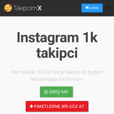
GİRİŞ
Tog
nav
Instagram 1k
takipci
Her dakika 10.000 lerce takipçi ve beğeni
kazanmaya hazırmısın
GIRIŞ YAP
PAKETLERINE BIR GÖZ AT