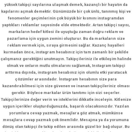
yüksek takipçi sayılarına ulaşmak demek, kazançlı bir hayatın da
kapılarını açmak demektir. Günümüzde bir çok ünlü, tanınmış kişi ve
fenomenler geçimlerinin çok büyük bir kısmını instagramdan
yaptıkları reklamlar sayesinde elde etmektedir. Artan takipçi sayısı,
markaların hedef kitlesi ile uyuştuğu zaman doğru reklam ve
pazarlama için uygun zemini oluşturur. Bu da markaların size
reklam vermek için, sıraya girmesini sağlar. Kazanç hayalleri
kurmadan önce, instagram hesabınız için tam zamanlı bir şekilde
çalışmanız gerektiğini unutmayın. Takipçileriniz ile etkileşim halinde
olmak ve onların mutlu olmalarını sağlamak, Instagram takipçi
arttırma dışında, instagram hesabınız için olumlu etki yaratacak
çözümler arasındadır. İnstagram hesabının size para
kazandırabilmesi için size güvenen ve inanan takipçileriniz olması
gerekir. Böylece markalar ürün tanıtımı için sizi seçerler.
Takipçilerinize değer verin ve isteklerini dikkatle inceleyin. Kitlenize
uygun içerikler oluşturduğunuzda, başarılı olacaksınızdır. Yazılan
yorumlara cevap yazmak, mesajlara göz atmak, mümkünse
mesajlara cevap yazmak çok önemlidir. Mesajına ya da yorumuna
dönüş olan takipçi ile takip edilen arasında güzel bir bağ oluşur. Bu