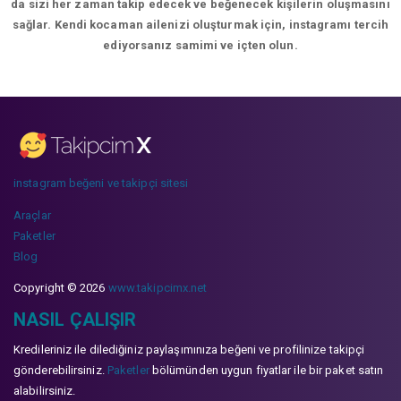
da sizi her zaman takip edecek ve beğenecek kişilerin oluşmasını
sağlar. Kendi kocaman ailenizi oluşturmak için, instagramı tercih
ediyorsanız samimi ve içten olun.
instagram beğeni ve takipçi sitesi
Araçlar
Paketler
Blog
Copyright © 2026
www.takipcimx.net
NASIL ÇALIŞIR
Kredileriniz ile dilediğiniz paylaşımınıza beğeni ve profilinize takipçi
gönderebilirsiniz.
Paketler
bölümünden uygun fiyatlar ile bir paket satın
alabilirsiniz.