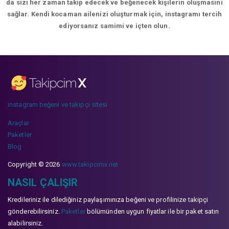
da sizi her zaman takip edecek ve beğenecek kişilerin oluşmasını
sağlar. Kendi kocaman ailenizi oluşturmak için, instagramı tercih
ediyorsanız samimi ve içten olun.
instagram beğeni ve takipçi sitesi
Araçlar
Paketler
Blog
Copyright © 2026
www.takipcimx.net
NASIL ÇALIŞIR
Kredileriniz ile dilediğiniz paylaşımınıza beğeni ve profilinize takipçi
gönderebilirsiniz.
Paketler
bölümünden uygun fiyatlar ile bir paket satın
alabilirsiniz.