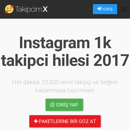
GİRİŞ
Tog
nav
Instagram 1k
takipci hilesi 2017
Her dakika 10.000 lerce takipçi ve beğeni
kazanmaya hazırmısın
GIRIŞ YAP
PAKETLERINE BIR GÖZ AT