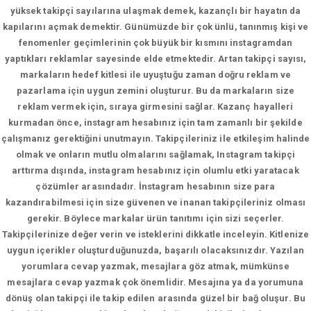
yüksek takipçi sayılarına ulaşmak demek, kazançlı bir hayatın da
kapılarını açmak demektir. Günümüzde bir çok ünlü, tanınmış kişi ve
fenomenler geçimlerinin çok büyük bir kısmını instagramdan
yaptıkları reklamlar sayesinde elde etmektedir. Artan takipçi sayısı,
markaların hedef kitlesi ile uyuştuğu zaman doğru reklam ve
pazarlama için uygun zemini oluşturur. Bu da markaların size
reklam vermek için, sıraya girmesini sağlar. Kazanç hayalleri
kurmadan önce, instagram hesabınız için tam zamanlı bir şekilde
çalışmanız gerektiğini unutmayın. Takipçileriniz ile etkileşim halinde
olmak ve onların mutlu olmalarını sağlamak, Instagram takipçi
arttırma dışında, instagram hesabınız için olumlu etki yaratacak
çözümler arasındadır. İnstagram hesabının size para
kazandırabilmesi için size güvenen ve inanan takipçileriniz olması
gerekir. Böylece markalar ürün tanıtımı için sizi seçerler.
Takipçilerinize değer verin ve isteklerini dikkatle inceleyin. Kitlenize
uygun içerikler oluşturduğunuzda, başarılı olacaksınızdır. Yazılan
yorumlara cevap yazmak, mesajlara göz atmak, mümkünse
mesajlara cevap yazmak çok önemlidir. Mesajına ya da yorumuna
dönüş olan takipçi ile takip edilen arasında güzel bir bağ oluşur. Bu