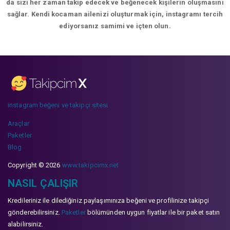
da sizi her zaman takip edecek ve beğenecek kişilerin oluşmasını
sağlar. Kendi kocaman ailenizi oluşturmak için, instagramı tercih
ediyorsanız samimi ve içten olun.
instagram beğeni ve takipçi sitesi
Araçlar
Paketler
Blog
Copyright © 2026
www.takipcimx.net
NASIL ÇALIŞIR
Kredileriniz ile dilediğiniz paylaşımınıza beğeni ve profilinize takipçi
gönderebilirsiniz.
Paketler
bölümünden uygun fiyatlar ile bir paket satın
alabilirsiniz.