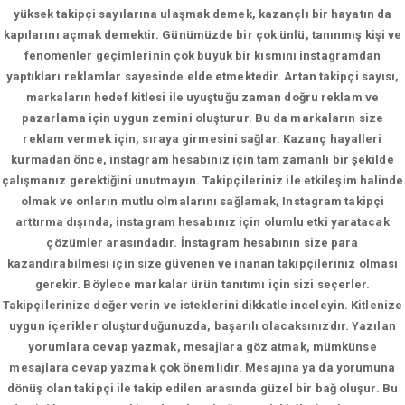
yüksek takipçi sayılarına ulaşmak demek, kazançlı bir hayatın da
kapılarını açmak demektir. Günümüzde bir çok ünlü, tanınmış kişi ve
fenomenler geçimlerinin çok büyük bir kısmını instagramdan
yaptıkları reklamlar sayesinde elde etmektedir. Artan takipçi sayısı,
markaların hedef kitlesi ile uyuştuğu zaman doğru reklam ve
pazarlama için uygun zemini oluşturur. Bu da markaların size
reklam vermek için, sıraya girmesini sağlar. Kazanç hayalleri
kurmadan önce, instagram hesabınız için tam zamanlı bir şekilde
çalışmanız gerektiğini unutmayın. Takipçileriniz ile etkileşim halinde
olmak ve onların mutlu olmalarını sağlamak, Instagram takipçi
arttırma dışında, instagram hesabınız için olumlu etki yaratacak
çözümler arasındadır. İnstagram hesabının size para
kazandırabilmesi için size güvenen ve inanan takipçileriniz olması
gerekir. Böylece markalar ürün tanıtımı için sizi seçerler.
Takipçilerinize değer verin ve isteklerini dikkatle inceleyin. Kitlenize
uygun içerikler oluşturduğunuzda, başarılı olacaksınızdır. Yazılan
yorumlara cevap yazmak, mesajlara göz atmak, mümkünse
mesajlara cevap yazmak çok önemlidir. Mesajına ya da yorumuna
dönüş olan takipçi ile takip edilen arasında güzel bir bağ oluşur. Bu