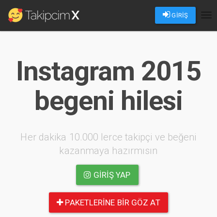
GİRİŞ
Tog
nav
Instagram 2015
begeni hilesi
Her dakika 10.000 lerce takipçi ve beğeni
kazanmaya hazırmısın
GIRIŞ YAP
PAKETLERINE BIR GÖZ AT