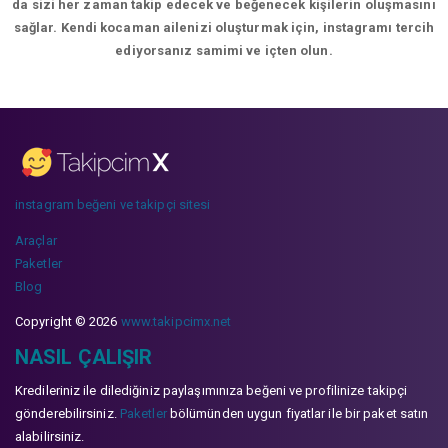
da sizi her zaman takip edecek ve beğenecek kişilerin oluşmasını
sağlar. Kendi kocaman ailenizi oluşturmak için, instagramı tercih
ediyorsanız samimi ve içten olun.
instagram beğeni ve takipçi sitesi
Araçlar
Paketler
Blog
Copyright © 2026
www.takipcimx.net
NASIL ÇALIŞIR
Kredileriniz ile dilediğiniz paylaşımınıza beğeni ve profilinize takipçi
gönderebilirsiniz.
Paketler
bölümünden uygun fiyatlar ile bir paket satın
alabilirsiniz.