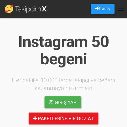
GİRİŞ
Tog
nav
Instagram 50
begeni
Her dakika 10.000 lerce takipçi ve beğeni
kazanmaya hazırmısın
GIRIŞ YAP
PAKETLERINE BIR GÖZ AT