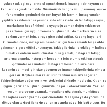
yüksek takipçi sayılarına ulaşmak demek, kazançlı bir hayatın da
kapılarını açmak demektir. Günümüzde bir çok ünlü, tanınmış kişi ve
fenomenler geçimlerinin çok büyük bir kısmını instagramdan
yaptıkları reklamlar sayesinde elde etmektedir. Artan takipçi sayısı,
markaların hedef kitlesi ile uyuştuğu zaman doğru reklam ve
pazarlama için uygun zemini oluşturur. Bu da markaların size
reklam vermek için, sıraya girmesini sağlar. Kazanç hayalleri
kurmadan önce, instagram hesabınız için tam zamanlı bir şekilde
çalışmanız gerektiğini unutmayın. Takipçileriniz ile etkileşim halinde
olmak ve onların mutlu olmalarını sağlamak, Instagram takipçi
arttırma dışında, instagram hesabınız için olumlu etki yaratacak
çözümler arasındadır. İnstagram hesabının size para
kazandırabilmesi için size güvenen ve inanan takipçileriniz olması
gerekir. Böylece markalar ürün tanıtımı için sizi seçerler.
Takipçilerinize değer verin ve isteklerini dikkatle inceleyin. Kitlenize
uygun içerikler oluşturduğunuzda, başarılı olacaksınızdır. Yazılan
yorumlara cevap yazmak, mesajlara göz atmak, mümkünse
mesajlara cevap yazmak çok önemlidir. Mesajına ya da yorumuna
dönüş olan takipçi ile takip edilen arasında güzel bir bağ oluşur. Bu