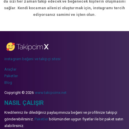
da sizi her zaman takip edecek ve beğenecek kişilerin oluşmasını
sağlar. Kendi kocaman ailenizi oluşturmak için, instagramı tercih
ediyorsanız samimi ve içten olun.
instagram beğeni ve takipçi sitesi
Araçlar
Paketler
Blog
Copyright © 2026
www.takipcimx.net
NASIL ÇALIŞIR
Kredileriniz ile dilediğiniz paylaşımınıza beğeni ve profilinize takipçi
gönderebilirsiniz.
Paketler
bölümünden uygun fiyatlar ile bir paket satın
alabilirsiniz.