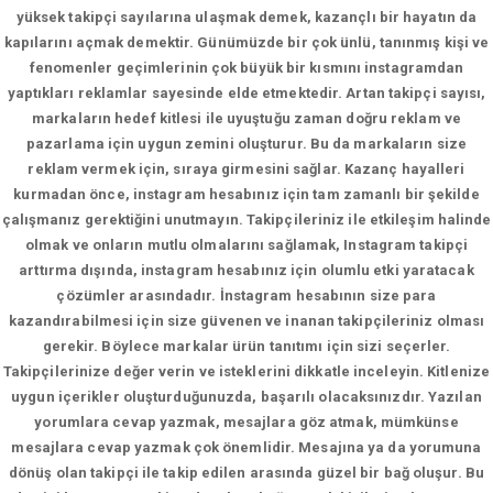
yüksek takipçi sayılarına ulaşmak demek, kazançlı bir hayatın da
kapılarını açmak demektir. Günümüzde bir çok ünlü, tanınmış kişi ve
fenomenler geçimlerinin çok büyük bir kısmını instagramdan
yaptıkları reklamlar sayesinde elde etmektedir. Artan takipçi sayısı,
markaların hedef kitlesi ile uyuştuğu zaman doğru reklam ve
pazarlama için uygun zemini oluşturur. Bu da markaların size
reklam vermek için, sıraya girmesini sağlar. Kazanç hayalleri
kurmadan önce, instagram hesabınız için tam zamanlı bir şekilde
çalışmanız gerektiğini unutmayın. Takipçileriniz ile etkileşim halinde
olmak ve onların mutlu olmalarını sağlamak, Instagram takipçi
arttırma dışında, instagram hesabınız için olumlu etki yaratacak
çözümler arasındadır. İnstagram hesabının size para
kazandırabilmesi için size güvenen ve inanan takipçileriniz olması
gerekir. Böylece markalar ürün tanıtımı için sizi seçerler.
Takipçilerinize değer verin ve isteklerini dikkatle inceleyin. Kitlenize
uygun içerikler oluşturduğunuzda, başarılı olacaksınızdır. Yazılan
yorumlara cevap yazmak, mesajlara göz atmak, mümkünse
mesajlara cevap yazmak çok önemlidir. Mesajına ya da yorumuna
dönüş olan takipçi ile takip edilen arasında güzel bir bağ oluşur. Bu