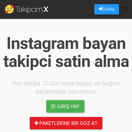
GİRİŞ
Tog
nav
Instagram bayan
takipci satin alma
Her dakika 10.000 lerce takipçi ve beğeni
kazanmaya hazırmısın
GIRIŞ YAP
PAKETLERINE BIR GÖZ AT