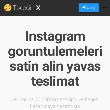
GİRİŞ
Tog
nav
Instagram
goruntulemeleri
satin alin yavas
teslimat
Her dakika 10.000 lerce takipçi ve beğeni
kazanmaya hazırmısın