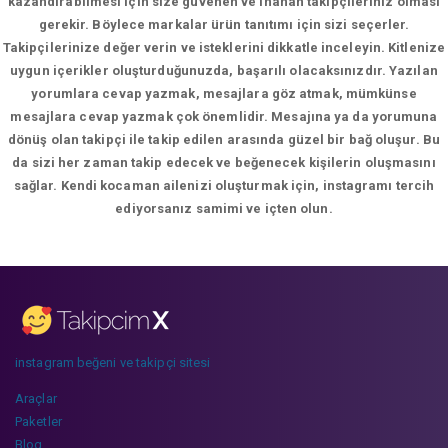
kazandırabilmesi için size güvenen ve inanan takipçileriniz olması
gerekir. Böylece markalar ürün tanıtımı için sizi seçerler.
Takipçilerinize değer verin ve isteklerini dikkatle inceleyin. Kitlenize
uygun içerikler oluşturduğunuzda, başarılı olacaksınızdır. Yazılan
yorumlara cevap yazmak, mesajlara göz atmak, mümkünse
mesajlara cevap yazmak çok önemlidir. Mesajına ya da yorumuna
dönüş olan takipçi ile takip edilen arasında güzel bir bağ oluşur. Bu
da sizi her zaman takip edecek ve beğenecek kişilerin oluşmasını
sağlar. Kendi kocaman ailenizi oluşturmak için, instagramı tercih
ediyorsanız samimi ve içten olun.
instagram beğeni ve takipçi sitesi
Araçlar
Paketler
Blog