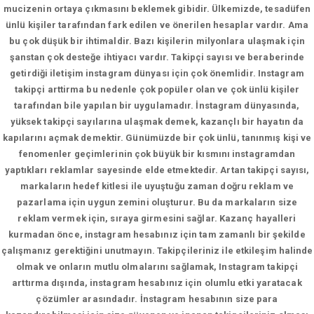
mucizenin ortaya çıkmasını beklemek gibidir. Ülkemizde, tesadüfen
ünlü kişiler tarafından fark edilen ve önerilen hesaplar vardır. Ama
bu çok düşük bir ihtimaldir. Bazı kişilerin milyonlara ulaşmak için
şanstan çok desteğe ihtiyacı vardır. Takipçi sayısı ve beraberinde
getirdiği iletişim instagram dünyası için çok önemlidir. Instagram
takipçi arttirma bu nedenle çok popüler olan ve çok ünlü kişiler
tarafından bile yapılan bir uygulamadır. İnstagram dünyasında,
yüksek takipçi sayılarına ulaşmak demek, kazançlı bir hayatın da
kapılarını açmak demektir. Günümüzde bir çok ünlü, tanınmış kişi ve
fenomenler geçimlerinin çok büyük bir kısmını instagramdan
yaptıkları reklamlar sayesinde elde etmektedir. Artan takipçi sayısı,
markaların hedef kitlesi ile uyuştuğu zaman doğru reklam ve
pazarlama için uygun zemini oluşturur. Bu da markaların size
reklam vermek için, sıraya girmesini sağlar. Kazanç hayalleri
kurmadan önce, instagram hesabınız için tam zamanlı bir şekilde
çalışmanız gerektiğini unutmayın. Takipçileriniz ile etkileşim halinde
olmak ve onların mutlu olmalarını sağlamak, Instagram takipçi
arttırma dışında, instagram hesabınız için olumlu etki yaratacak
çözümler arasındadır. İnstagram hesabının size para