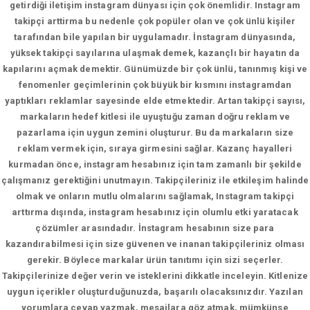
getirdiği iletişim instagram dünyası için çok önemlidir. Instagram
takipçi arttirma bu nedenle çok popüler olan ve çok ünlü kişiler
tarafından bile yapılan bir uygulamadır. İnstagram dünyasında,
yüksek takipçi sayılarına ulaşmak demek, kazançlı bir hayatın da
kapılarını açmak demektir. Günümüzde bir çok ünlü, tanınmış kişi ve
fenomenler geçimlerinin çok büyük bir kısmını instagramdan
yaptıkları reklamlar sayesinde elde etmektedir. Artan takipçi sayısı,
markaların hedef kitlesi ile uyuştuğu zaman doğru reklam ve
pazarlama için uygun zemini oluşturur. Bu da markaların size
reklam vermek için, sıraya girmesini sağlar. Kazanç hayalleri
kurmadan önce, instagram hesabınız için tam zamanlı bir şekilde
çalışmanız gerektiğini unutmayın. Takipçileriniz ile etkileşim halinde
olmak ve onların mutlu olmalarını sağlamak, Instagram takipçi
arttırma dışında, instagram hesabınız için olumlu etki yaratacak
çözümler arasındadır. İnstagram hesabının size para
kazandırabilmesi için size güvenen ve inanan takipçileriniz olması
gerekir. Böylece markalar ürün tanıtımı için sizi seçerler.
Takipçilerinize değer verin ve isteklerini dikkatle inceleyin. Kitlenize
uygun içerikler oluşturduğunuzda, başarılı olacaksınızdır. Yazılan
yorumlara cevap yazmak, mesajlara göz atmak, mümkünse