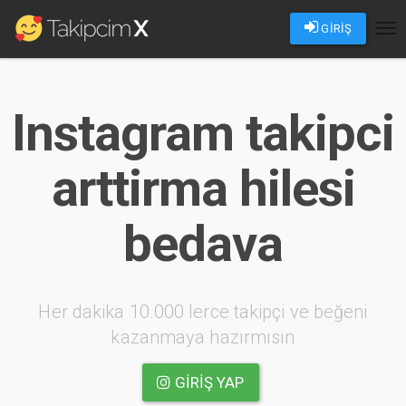
GİRİŞ
Tog
nav
Instagram takipci
arttirma hilesi
bedava
Her dakika 10.000 lerce takipçi ve beğeni
kazanmaya hazırmısın
GIRIŞ YAP