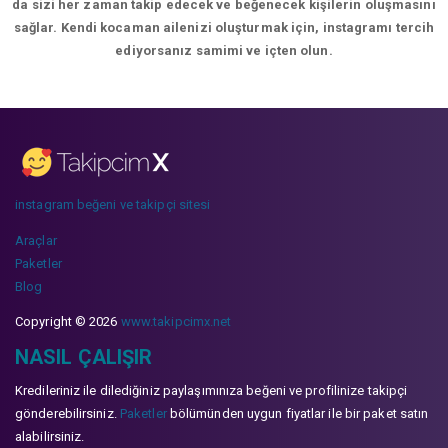
da sizi her zaman takip edecek ve beğenecek kişilerin oluşmasını
sağlar. Kendi kocaman ailenizi oluşturmak için, instagramı tercih
ediyorsanız samimi ve içten olun.
instagram beğeni ve takipçi sitesi
Araçlar
Paketler
Blog
Copyright © 2026
www.takipcimx.net
NASIL ÇALIŞIR
Kredileriniz ile dilediğiniz paylaşımınıza beğeni ve profilinize takipçi
gönderebilirsiniz.
Paketler
bölümünden uygun fiyatlar ile bir paket satın
alabilirsiniz.