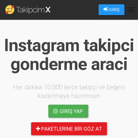
GİRİŞ
Tog
nav
Instagram takipci
gonderme araci
Her dakika 10.000 lerce takipçi ve beğeni
kazanmaya hazırmısın
GIRIŞ YAP
PAKETLERINE BIR GÖZ AT