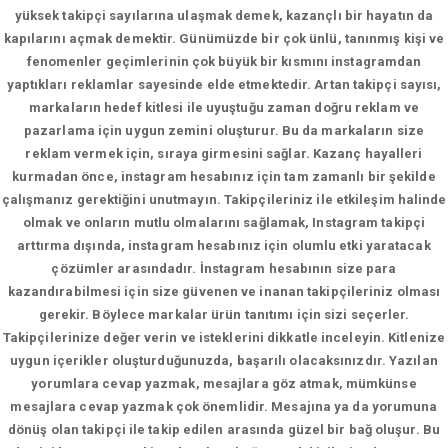
yüksek takipçi sayılarına ulaşmak demek, kazançlı bir hayatın da
kapılarını açmak demektir. Günümüzde bir çok ünlü, tanınmış kişi ve
fenomenler geçimlerinin çok büyük bir kısmını instagramdan
yaptıkları reklamlar sayesinde elde etmektedir. Artan takipçi sayısı,
markaların hedef kitlesi ile uyuştuğu zaman doğru reklam ve
pazarlama için uygun zemini oluşturur. Bu da markaların size
reklam vermek için, sıraya girmesini sağlar. Kazanç hayalleri
kurmadan önce, instagram hesabınız için tam zamanlı bir şekilde
çalışmanız gerektiğini unutmayın. Takipçileriniz ile etkileşim halinde
olmak ve onların mutlu olmalarını sağlamak, Instagram takipçi
arttırma dışında, instagram hesabınız için olumlu etki yaratacak
çözümler arasındadır. İnstagram hesabının size para
kazandırabilmesi için size güvenen ve inanan takipçileriniz olması
gerekir. Böylece markalar ürün tanıtımı için sizi seçerler.
Takipçilerinize değer verin ve isteklerini dikkatle inceleyin. Kitlenize
uygun içerikler oluşturduğunuzda, başarılı olacaksınızdır. Yazılan
yorumlara cevap yazmak, mesajlara göz atmak, mümkünse
mesajlara cevap yazmak çok önemlidir. Mesajına ya da yorumuna
dönüş olan takipçi ile takip edilen arasında güzel bir bağ oluşur. Bu