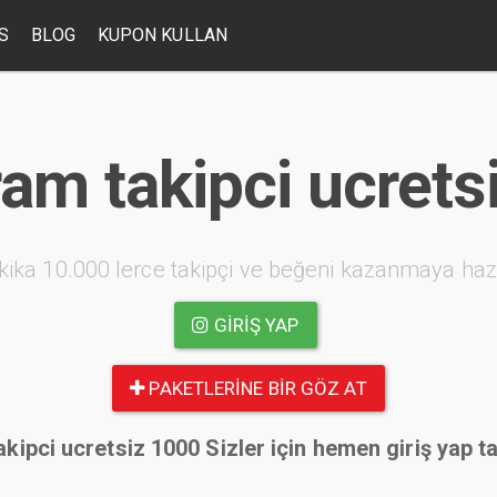
S
BLOG
KUPON KULLAN
ram takipci ucrets
kika 10.000 lerce takipçi ve beğeni kazanmaya haz
GIRIŞ YAP
PAKETLERINE BIR GÖZ AT
kipci ucretsiz 1000 Sizler için hemen giriş yap t