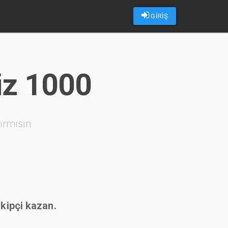
GİRİŞ
iz 1000
ırmısın
akipçi kazan.