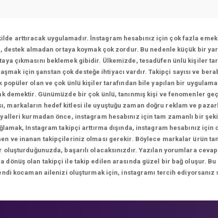
ekilde arttıracak uygulamadır. İnstagram hesabınız için çok fazla emek 
ı, destek almadan ortaya koymak çok zordur. Bu nedenle küçük bir yar
aya çıkmasını beklemek gibidir. Ülkemizde, tesadüfen ünlü kişiler tar
ulaşmak için şanstan çok desteğe ihtiyacı vardır. Takipçi sayısı ve bera
 popüler olan ve çok ünlü kişiler tarafından bile yapılan bir uygulam
k demektir. Günümüzde bir çok ünlü, tanınmış kişi ve fenomenler geç
sı, markaların hedef kitlesi ile uyuştuğu zaman doğru reklam ve paza
yalleri kurmadan önce, instagram hesabınız için tam zamanlı bir şekil
ağlamak, Instagram takipçi arttırma dışında, instagram hesabınız için
n ve inanan takipçileriniz olması gerekir. Böylece markalar ürün tanıt
ikler oluşturduğunuzda, başarılı olacaksınızdır. Yazılan yorumlara 
önüş olan takipçi ile takip edilen arasında güzel bir bağ oluşur. Bu
endi kocaman ailenizi oluşturmak için, instagramı tercih ediyorsanız 