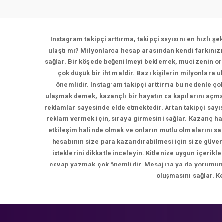
Instagram takipçi arttırma, takipçi sayısını en hızlı ş
ulaştı mı? Milyonlarca hesap arasından kendi farkınız
sağlar. Bir köşede beğenilmeyi beklemek, mucizenin ort
çok düşük bir ihtimaldir. Bazı kişilerin milyonlara 
önemlidir. Instagram takipçi arttirma bu nedenle çok
ulaşmak demek, kazançlı bir hayatın da kapılarını açma
reklamlar sayesinde elde etmektedir. Artan takipçi sayı
reklam vermek için, sıraya girmesini sağlar. Kazanç ha
etkileşim halinde olmak ve onların mutlu olmalarını s
hesabının size para kazandırabilmesi için size güvene
isteklerini dikkatle inceleyin. Kitlenize uygun içer
cevap yazmak çok önemlidir. Mesajına ya da yorumuna d
oluşmasını sağlar. K