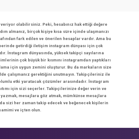
veriyor olabilirsiniz. Peki, hesabınız hak ettiği değere
dım almanız, birçok kişiye kısa süre içinde ulaşmanızı
afından fark edilen ve önerilen hesaplar vardır. Ama bu
berinde getirdiği iletişim instagram dünyası için çok
adır. İnstagram dünyasında, yüksek takipçi sayılarına
imlerinin çok büyük bir kısmını instagramdan yaptıkları
rlama için uygun zemini oluşturur. Bu da markaların size
de çalışmanız gerektiğini unutmayın. Takipçileriniz ile
 olumlu etki yaratacak çözümler arasındadır. İnstagram
ımı için sizi seçerler. Takipçilerinize değer verin ve
cevap yazmak, mesajlara göz atmak, mümkünse mesajlara
 da sizi her zaman takip edecek ve beğenecek kişilerin
samimi ve içten olun.