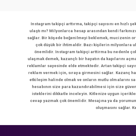
Instagram takipçi arttırma, takipçi sayısını en hızlı ş
ulaştı mı? Milyonlarca hesap arasından kendi farkınız
sağlar. Bir köşede beğenilmeyi beklemek, mucizenin ort
çok düşük bir ihtimaldir. Bazı kişilerin milyonlara 
önemlidir. Instagram takipçi arttirma bu nedenle çok
ulaşmak demek, kazançlı bir hayatın da kapılarını açma
reklamlar sayesinde elde etmektedir. Artan takipçi sayı
reklam vermek için, sıraya girmesini sağlar. Kazanç ha
etkileşim halinde olmak ve onların mutlu olmalarını s
hesabının size para kazandırabilmesi için size güvene
isteklerini dikkatle inceleyin. Kitlenize uygun içer
cevap yazmak çok önemlidir. Mesajına ya da yorumuna d
oluşmasını sağlar. K