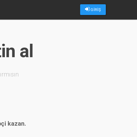
GİRİŞ
in al
ırmısın
pçi kazan.