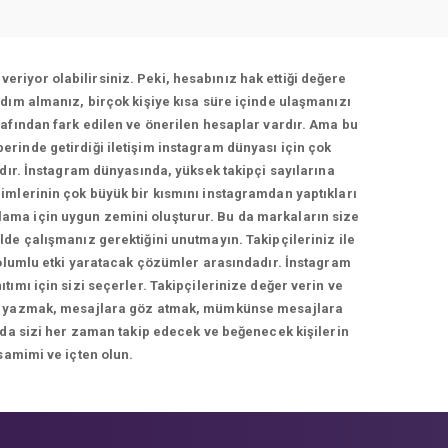
veriyor olabilirsiniz. Peki, hesabınız hak ettiği değere
dım almanız, birçok kişiye kısa süre içinde ulaşmanızı
afından fark edilen ve önerilen hesaplar vardır. Ama bu
berinde getirdiği iletişim instagram dünyası için çok
adır. İnstagram dünyasında, yüksek takipçi sayılarına
imlerinin çok büyük bir kısmını instagramdan yaptıkları
rlama için uygun zemini oluşturur. Bu da markaların size
de çalışmanız gerektiğini unutmayın. Takipçileriniz ile
 olumlu etki yaratacak çözümler arasındadır. İnstagram
ımı için sizi seçerler. Takipçilerinize değer verin ve
cevap yazmak, mesajlara göz atmak, mümkünse mesajlara
 da sizi her zaman takip edecek ve beğenecek kişilerin
samimi ve içten olun.