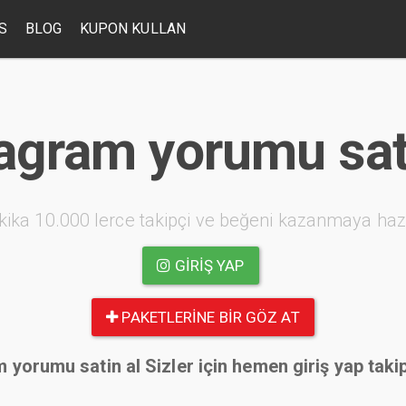
S
BLOG
KUPON KULLAN
agram yorumu sat
kika 10.000 lerce takipçi ve beğeni kazanmaya haz
GIRIŞ YAP
PAKETLERINE BIR GÖZ AT
 yorumu satin al Sizler için hemen giriş yap taki