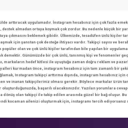
ekilde arttıracak uygulamadır. İnstagram hesabınız için çok fazla emek 
ı, destek almadan ortaya koymak çok zordur. Bu nedenle küçük bir yar
aya çıkmasını beklemek gibidir. Ülkemizde, tesadüfen ünlü kişiler tar
ulaşmak için şanstan çok desteğe ihtiyacı vardır. Takipçi sayısı ve bera
 popüler olan ve çok ünlü kişiler tarafından bile yapılan bir uygulam
k demektir. Günümüzde bir çok ünlü, tanınmış kişi ve fenomenler geç
sı, markaların hedef kitlesi ile uyuştuğu zaman doğru reklam ve paza
yalleri kurmadan önce, instagram hesabınız için tam zamanlı bir şekil
ağlamak, Instagram takipçi arttırma dışında, instagram hesabınız için
n ve inanan takipçileriniz olması gerekir. Böylece markalar ürün tanıt
ikler oluşturduğunuzda, başarılı olacaksınızdır. Yazılan yorumlara 
önüş olan takipçi ile takip edilen arasında güzel bir bağ oluşur. Bu
endi kocaman ailenizi oluşturmak için, instagramı tercih ediyorsanız 