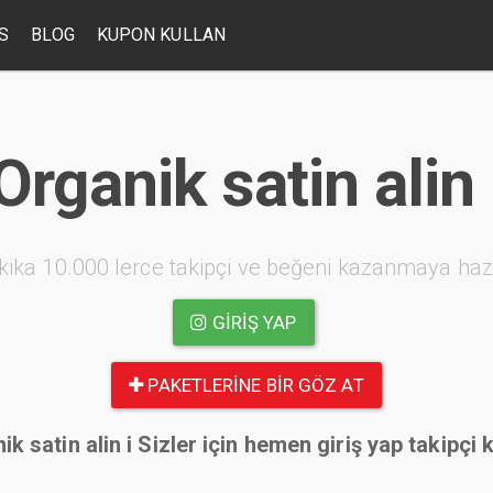
S
BLOG
KUPON KULLAN
Organik satin alin 
kika 10.000 lerce takipçi ve beğeni kazanmaya haz
GIRIŞ YAP
PAKETLERINE BIR GÖZ AT
ik satin alin i Sizler için hemen giriş yap takipçi 