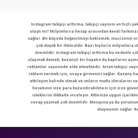
Instagram takipçi arttırma, takipçi sayısını en hızlı ş
ulaştı mı? Milyonlarca hesap arasından kendi farkınız
sağlar. Bir köşede beğenilmeyi beklemek, mucizenin ort
çok düşük bir ihtimaldir. Bazı kişilerin milyonlara 
önemlidir. Instagram takipçi arttirma bu nedenle çok
ulaşmak demek, kazançlı bir hayatın da kapılarını açma
reklamlar sayesinde elde etmektedir. Artan takipçi sayı
reklam vermek için, sıraya girmesini sağlar. Kazanç ha
etkileşim halinde olmak ve onların mutlu olmalarını s
hesabının size para kazandırabilmesi için size güvene
isteklerini dikkatle inceleyin. Kitlenize uygun içer
cevap yazmak çok önemlidir. Mesajına ya da yorumuna d
oluşmasını sağlar. K