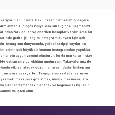
veriyor olabilirsiniz. Peki, hesabınız hak ettiği değere
dım almanız, birçok kişiye kısa süre içinde ulaşmanızı
afından fark edilen ve önerilen hesaplar vardır. Ama bu
berinde getirdiği iletişim instagram dünyası için çok
adır. İnstagram dünyasında, yüksek takipçi sayılarına
imlerinin çok büyük bir kısmını instagramdan yaptıkları
rlama için uygun zemini oluşturur. Bu da markaların size
de çalışmanız gerektiğini unutmayın. Takipçileriniz ile
 olumlu etki yaratacak çözümler arasındadır. İnstagram
ımı için sizi seçerler. Takipçilerinize değer verin ve
cevap yazmak, mesajlara göz atmak, mümkünse mesajlara
 da sizi her zaman takip edecek ve beğenecek kişilerin
samimi ve içten olun.