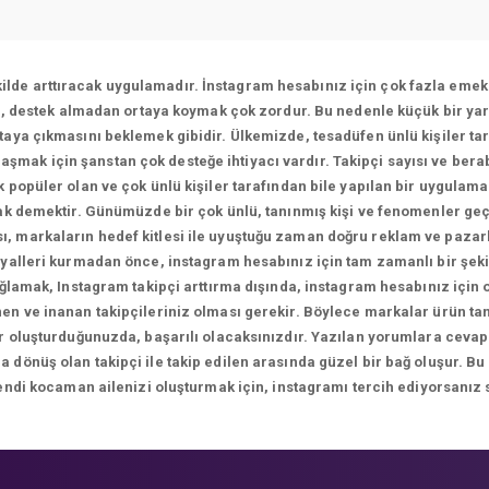
ekilde arttıracak uygulamadır. İnstagram hesabınız için çok fazla emek 
ı, destek almadan ortaya koymak çok zordur. Bu nedenle küçük bir yar
aya çıkmasını beklemek gibidir. Ülkemizde, tesadüfen ünlü kişiler tar
ulaşmak için şanstan çok desteğe ihtiyacı vardır. Takipçi sayısı ve bera
 popüler olan ve çok ünlü kişiler tarafından bile yapılan bir uygulam
k demektir. Günümüzde bir çok ünlü, tanınmış kişi ve fenomenler geç
sı, markaların hedef kitlesi ile uyuştuğu zaman doğru reklam ve paza
yalleri kurmadan önce, instagram hesabınız için tam zamanlı bir şekil
ağlamak, Instagram takipçi arttırma dışında, instagram hesabınız için
n ve inanan takipçileriniz olması gerekir. Böylece markalar ürün tanıt
ikler oluşturduğunuzda, başarılı olacaksınızdır. Yazılan yorumlara 
önüş olan takipçi ile takip edilen arasında güzel bir bağ oluşur. Bu
endi kocaman ailenizi oluşturmak için, instagramı tercih ediyorsanız 