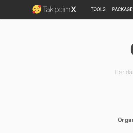
TOOLS
PACKAGE
Her da
Organ