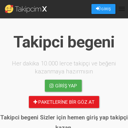
GİRİŞ
Tog
nav
Takipci begeni
Her dakika 10.000 lerce takipçi ve beğeni
kazanmaya hazırmısın
GIRIŞ YAP
PAKETLERINE BIR GÖZ AT
Takipci begeni Sizler için hemen giriş yap takipçi
kazan.