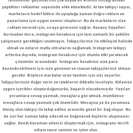
fenomenler geçimlerinin çok büyük bir kısmını instagramdan
yaptıkları reklamlar sayesinde elde etmektedir. Artan takipçi sayısı,
markaların hedef kitlesi ile uyuştuğu zaman doğru reklam ve
pazarlama için uygun zemini oluşturur. Bu da markaların size
reklam vermek için, sıraya girmesini sağlar. Kazanç hayalleri
kurmadan önce, instagram hesabınız için tam zamanlı bir şekilde
çalışmanız gerektiğini unutmayın. Takipçileriniz ile etkileşim halinde
olmak ve onların mutlu olmalarını sağlamak, Instagram takipçi
arttırma dışında, instagram hesabınız için olumlu etki yaratacak
çözümler arasındadır. İnstagram hesabının size para
kazandırabilmesi için size güvenen ve inanan takipçileriniz olması
gerekir. Böylece markalar ürün tanıtımı için sizi seçerler.
Takipçilerinize değer verin ve isteklerini dikkatle inceleyin. Kitlenize
uygun içerikler oluşturduğunuzda, başarılı olacaksınızdır. Yazılan
yorumlara cevap yazmak, mesajlara göz atmak, mümkünse
mesajlara cevap yazmak çok önemlidir. Mesajına ya da yorumuna
dönüş olan takipçi ile takip edilen arasında güzel bir bağ oluşur. Bu
da sizi her zaman takip edecek ve beğenecek kişilerin oluşmasını
sağlar. Kendi kocaman ailenizi oluşturmak için, instagramı tercih
ediyorsanız samimi ve içten olun.