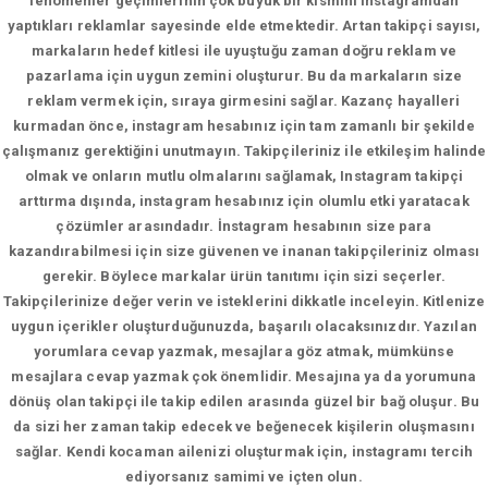
fenomenler geçimlerinin çok büyük bir kısmını instagramdan
yaptıkları reklamlar sayesinde elde etmektedir. Artan takipçi sayısı,
markaların hedef kitlesi ile uyuştuğu zaman doğru reklam ve
pazarlama için uygun zemini oluşturur. Bu da markaların size
reklam vermek için, sıraya girmesini sağlar. Kazanç hayalleri
kurmadan önce, instagram hesabınız için tam zamanlı bir şekilde
çalışmanız gerektiğini unutmayın. Takipçileriniz ile etkileşim halinde
olmak ve onların mutlu olmalarını sağlamak, Instagram takipçi
arttırma dışında, instagram hesabınız için olumlu etki yaratacak
çözümler arasındadır. İnstagram hesabının size para
kazandırabilmesi için size güvenen ve inanan takipçileriniz olması
gerekir. Böylece markalar ürün tanıtımı için sizi seçerler.
Takipçilerinize değer verin ve isteklerini dikkatle inceleyin. Kitlenize
uygun içerikler oluşturduğunuzda, başarılı olacaksınızdır. Yazılan
yorumlara cevap yazmak, mesajlara göz atmak, mümkünse
mesajlara cevap yazmak çok önemlidir. Mesajına ya da yorumuna
dönüş olan takipçi ile takip edilen arasında güzel bir bağ oluşur. Bu
da sizi her zaman takip edecek ve beğenecek kişilerin oluşmasını
sağlar. Kendi kocaman ailenizi oluşturmak için, instagramı tercih
ediyorsanız samimi ve içten olun.