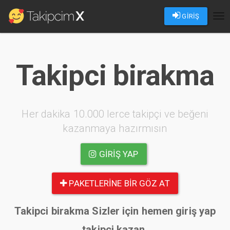
GİRİŞ
Tog
nav
Takipci birakma
Her dakika 10.000 lerce takipçi ve beğeni
kazanmaya hazırmısın
GIRIŞ YAP
PAKETLERINE BIR GÖZ AT
Takipci birakma Sizler için hemen giriş yap
takipçi kazan.