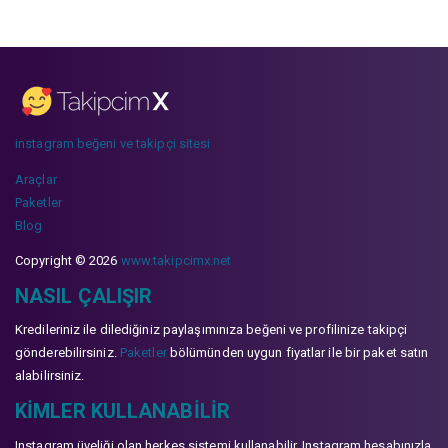
instagram beğeni ve takipçi sitesi
Araçlar
Paketler
Blog
Copyright © 2026
www.takipcimx.net
NASIL ÇALIŞIR
Kredileriniz ile dilediğiniz paylaşımınıza beğeni ve profilinize takipçi
gönderebilirsiniz.
Paketler
bölümünden uygun fiyatlar ile bir paket satın
alabilirsiniz.
KIMLER KULLANABILIR
Instagram üyeliği olan herkes sistemi kullanabilir. Instagram hesabınızla