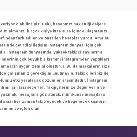
veriyor olabilirsiniz. Peki, hesabınız hak ettiği değere
dım almanız, birçok kişiye kısa süre içinde ulaşmanızı
afından fark edilen ve önerilen hesaplar vardır. Ama bu
berinde getirdiği iletişim instagram dünyası için çok
adır. İnstagram dünyasında, yüksek takipçi sayılarına
imlerinin çok büyük bir kısmını instagramdan yaptıkları
rlama için uygun zemini oluşturur. Bu da markaların size
de çalışmanız gerektiğini unutmayın. Takipçileriniz ile
 olumlu etki yaratacak çözümler arasındadır. İnstagram
ımı için sizi seçerler. Takipçilerinize değer verin ve
cevap yazmak, mesajlara göz atmak, mümkünse mesajlara
 da sizi her zaman takip edecek ve beğenecek kişilerin
samimi ve içten olun.