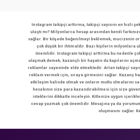
Instagram takipçi arttırma, takipçi sayısını en hızlı ş
ulaştı mı? Milyonlarca hesap arasından kendi farkınız
sağlar. Bir köşede beğenilmeyi beklemek, mucizenin ort
çok düşük bir ihtimaldir. Bazı kişilerin milyonlara 
önemlidir. Instagram takipçi arttirma bu nedenle çok
ulaşmak demek, kazançlı bir hayatın da kapılarını açma
reklamlar sayesinde elde etmektedir. Artan takipçi sayı
reklam vermek için, sıraya girmesini sağlar. Kazanç ha
etkileşim halinde olmak ve onların mutlu olmalarını s
hesabının size para kazandırabilmesi için size güvene
isteklerini dikkatle inceleyin. Kitlenize uygun içer
cevap yazmak çok önemlidir. Mesajına ya da yorumuna d
oluşmasını sağlar. K