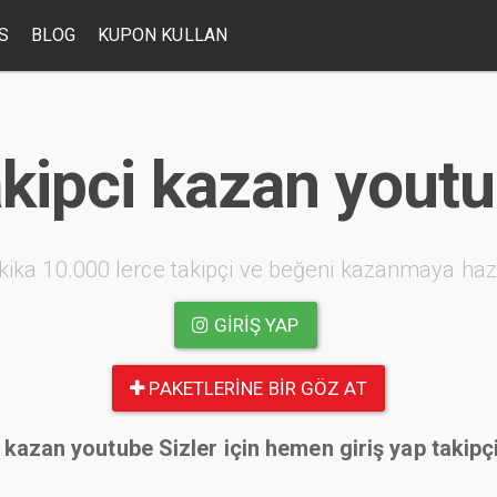
S
BLOG
KUPON KULLAN
kipci kazan yout
kika 10.000 lerce takipçi ve beğeni kazanmaya haz
GIRIŞ YAP
PAKETLERINE BIR GÖZ AT
 kazan youtube Sizler için hemen giriş yap takipç