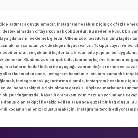
ekilde arttıracak uygulamadır. İnstagram hesabınız için çok fazla emek 
ı, destek almadan ortaya koymak çok zordur. Bu nedenle küçük bir yar
aya çıkmasını beklemek gibidir. Ülkemizde, tesadüfen ünlü kişiler tar
ulaşmak için şanstan çok desteğe ihtiyacı vardır. Takipçi sayısı ve bera
 popüler olan ve çok ünlü kişiler tarafından bile yapılan bir uygulam
k demektir. Günümüzde bir çok ünlü, tanınmış kişi ve fenomenler geç
sı, markaların hedef kitlesi ile uyuştuğu zaman doğru reklam ve paza
yalleri kurmadan önce, instagram hesabınız için tam zamanlı bir şekil
ağlamak, Instagram takipçi arttırma dışında, instagram hesabınız için
n ve inanan takipçileriniz olması gerekir. Böylece markalar ürün tanıt
ikler oluşturduğunuzda, başarılı olacaksınızdır. Yazılan yorumlara 
önüş olan takipçi ile takip edilen arasında güzel bir bağ oluşur. Bu
endi kocaman ailenizi oluşturmak için, instagramı tercih ediyorsanız 