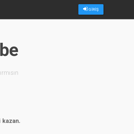
GİRİŞ
ube
ırmısın
i kazan.