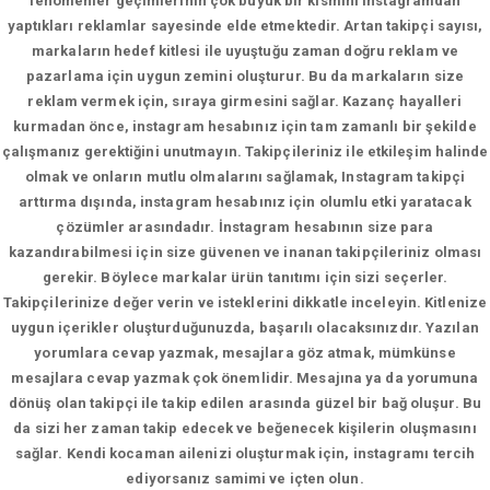
fenomenler geçimlerinin çok büyük bir kısmını instagramdan
yaptıkları reklamlar sayesinde elde etmektedir. Artan takipçi sayısı,
markaların hedef kitlesi ile uyuştuğu zaman doğru reklam ve
pazarlama için uygun zemini oluşturur. Bu da markaların size
reklam vermek için, sıraya girmesini sağlar. Kazanç hayalleri
kurmadan önce, instagram hesabınız için tam zamanlı bir şekilde
çalışmanız gerektiğini unutmayın. Takipçileriniz ile etkileşim halinde
olmak ve onların mutlu olmalarını sağlamak, Instagram takipçi
arttırma dışında, instagram hesabınız için olumlu etki yaratacak
çözümler arasındadır. İnstagram hesabının size para
kazandırabilmesi için size güvenen ve inanan takipçileriniz olması
gerekir. Böylece markalar ürün tanıtımı için sizi seçerler.
Takipçilerinize değer verin ve isteklerini dikkatle inceleyin. Kitlenize
uygun içerikler oluşturduğunuzda, başarılı olacaksınızdır. Yazılan
yorumlara cevap yazmak, mesajlara göz atmak, mümkünse
mesajlara cevap yazmak çok önemlidir. Mesajına ya da yorumuna
dönüş olan takipçi ile takip edilen arasında güzel bir bağ oluşur. Bu
da sizi her zaman takip edecek ve beğenecek kişilerin oluşmasını
sağlar. Kendi kocaman ailenizi oluşturmak için, instagramı tercih
ediyorsanız samimi ve içten olun.