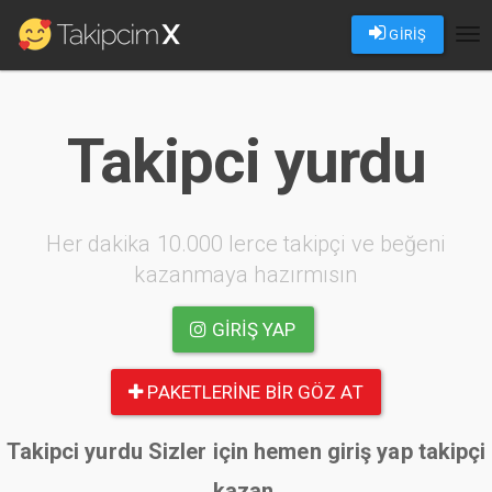
GİRİŞ
Tog
nav
Takipci yurdu
Her dakika 10.000 lerce takipçi ve beğeni
kazanmaya hazırmısın
GIRIŞ YAP
PAKETLERINE BIR GÖZ AT
Takipci yurdu Sizler için hemen giriş yap takipçi
kazan.