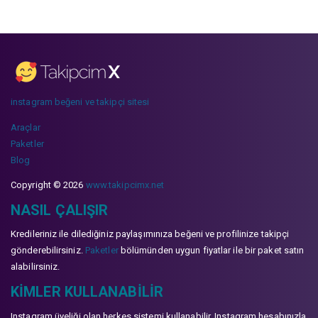
instagram beğeni ve takipçi sitesi
Araçlar
Paketler
Blog
Copyright © 2026
www.takipcimx.net
NASIL ÇALIŞIR
Kredileriniz ile dilediğiniz paylaşımınıza beğeni ve profilinize takipçi
gönderebilirsiniz.
Paketler
bölümünden uygun fiyatlar ile bir paket satın
alabilirsiniz.
KIMLER KULLANABILIR
Instagram üyeliği olan herkes sistemi kullanabilir. Instagram hesabınızla