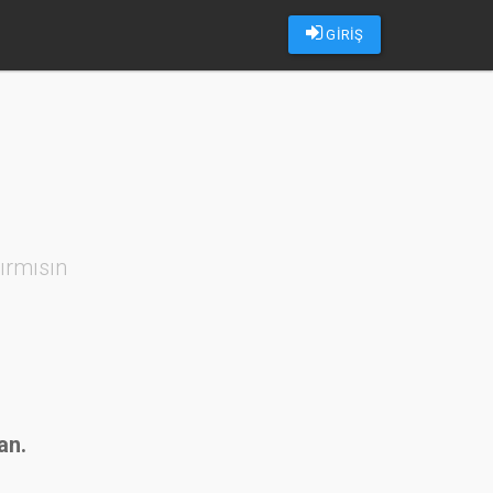
GİRİŞ
ırmısın
an.