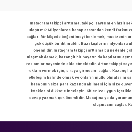
Instagram takipçi arttırma, takipçi sayısını en hızlı ş
ulaştı mı? Milyonlarca hesap arasından kendi farkınız
sağlar. Bir köşede beğenilmeyi beklemek, mucizenin ort
çok düşük bir ihtimaldir. Bazı kişilerin milyonlara 
önemlidir. Instagram takipçi arttirma bu nedenle çok
ulaşmak demek, kazançlı bir hayatın da kapılarını açma
reklamlar sayesinde elde etmektedir. Artan takipçi sayı
reklam vermek için, sıraya girmesini sağlar. Kazanç ha
etkileşim halinde olmak ve onların mutlu olmalarını s
hesabının size para kazandırabilmesi için size güvene
isteklerini dikkatle inceleyin. Kitlenize uygun içer
cevap yazmak çok önemlidir. Mesajına ya da yorumuna d
oluşmasını sağlar. K