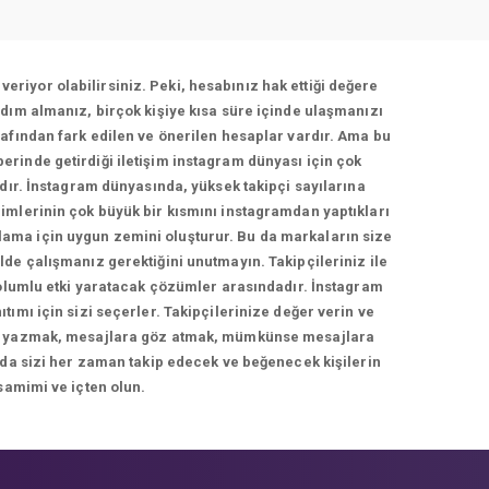
veriyor olabilirsiniz. Peki, hesabınız hak ettiği değere
dım almanız, birçok kişiye kısa süre içinde ulaşmanızı
afından fark edilen ve önerilen hesaplar vardır. Ama bu
berinde getirdiği iletişim instagram dünyası için çok
adır. İnstagram dünyasında, yüksek takipçi sayılarına
imlerinin çok büyük bir kısmını instagramdan yaptıkları
rlama için uygun zemini oluşturur. Bu da markaların size
de çalışmanız gerektiğini unutmayın. Takipçileriniz ile
 olumlu etki yaratacak çözümler arasındadır. İnstagram
ımı için sizi seçerler. Takipçilerinize değer verin ve
cevap yazmak, mesajlara göz atmak, mümkünse mesajlara
 da sizi her zaman takip edecek ve beğenecek kişilerin
samimi ve içten olun.