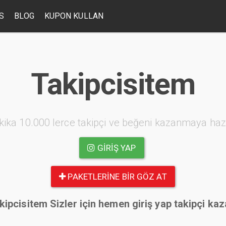
S
BLOG
KUPON KULLAN
Takipcisitem
kika 10.000 lerce takipçi ve beğeni kazanmaya haz
GIRIŞ YAP
PAKETLERINE BIR GÖZ AT
kipcisitem Sizler için hemen giriş yap takipçi kaz