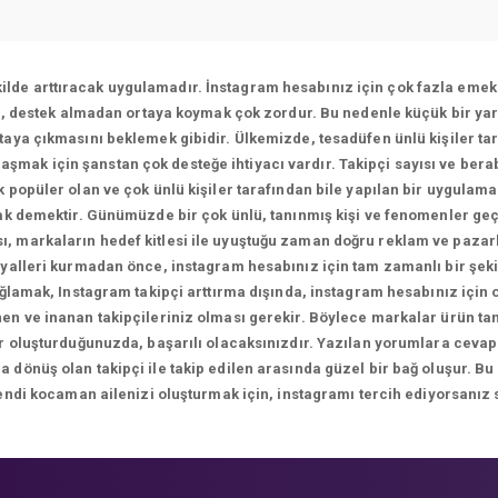
ekilde arttıracak uygulamadır. İnstagram hesabınız için çok fazla emek 
ı, destek almadan ortaya koymak çok zordur. Bu nedenle küçük bir yar
aya çıkmasını beklemek gibidir. Ülkemizde, tesadüfen ünlü kişiler tar
ulaşmak için şanstan çok desteğe ihtiyacı vardır. Takipçi sayısı ve bera
 popüler olan ve çok ünlü kişiler tarafından bile yapılan bir uygulam
k demektir. Günümüzde bir çok ünlü, tanınmış kişi ve fenomenler geç
sı, markaların hedef kitlesi ile uyuştuğu zaman doğru reklam ve paza
yalleri kurmadan önce, instagram hesabınız için tam zamanlı bir şekil
ağlamak, Instagram takipçi arttırma dışında, instagram hesabınız için
n ve inanan takipçileriniz olması gerekir. Böylece markalar ürün tanıt
ikler oluşturduğunuzda, başarılı olacaksınızdır. Yazılan yorumlara 
önüş olan takipçi ile takip edilen arasında güzel bir bağ oluşur. Bu
endi kocaman ailenizi oluşturmak için, instagramı tercih ediyorsanız 