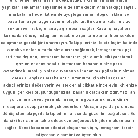
fenomenler geçimlerinin çok büyük bir kısmını instagramdan
yaptıkları reklamlar sayesinde elde etmektedir. Artan takipçi sayısı,
markaların hedef kitlesi ile uyuştuğu zaman doğru reklam ve
pazarlama için uygun zemini oluşturur. Bu da markaların size
reklam vermek için, sıraya girmesini sağlar. Kazanç hayalleri
kurmadan önce, instagram hesabınız için tam zamanlı bir şekilde
çalışmanız gerektiğini unutmayın. Takipçileriniz ile etkileşim halinde
olmak ve onların mutlu olmalarını sağlamak, Instagram takipçi
arttırma dışında, instagram hesabınız için olumlu etki yaratacak
çözümler arasındadır. İnstagram hesabının size para
kazandırabilmesi için size güvenen ve inanan takipçileriniz olması
gerekir. Böylece markalar ürün tanıtımı için sizi seçerler.
Takipçilerinize değer verin ve isteklerini dikkatle inceleyin. Kitlenize
uygun içerikler oluşturduğunuzda, başarılı olacaksınızdır. Yazılan
yorumlara cevap yazmak, mesajlara göz atmak, mümkünse
mesajlara cevap yazmak çok önemlidir. Mesajına ya da yorumuna
dönüş olan takipçi ile takip edilen arasında güzel bir bağ oluşur. Bu
da sizi her zaman takip edecek ve beğenecek kişilerin oluşmasını
sağlar. Kendi kocaman ailenizi oluşturmak için, instagramı tercih
ediyorsanız samimi ve içten olun.