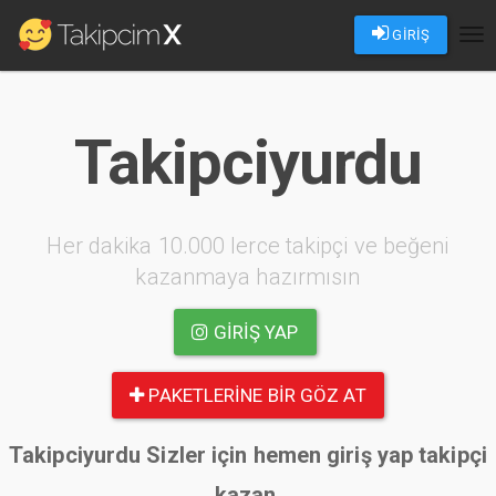
GİRİŞ
Tog
nav
Takipciyurdu
Her dakika 10.000 lerce takipçi ve beğeni
kazanmaya hazırmısın
GIRIŞ YAP
PAKETLERINE BIR GÖZ AT
Takipciyurdu Sizler için hemen giriş yap takipçi
kazan.