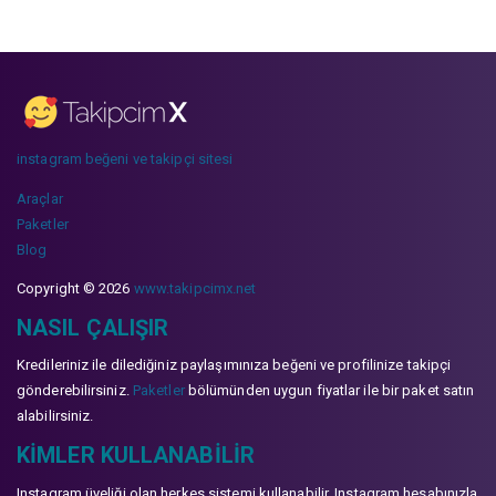
instagram beğeni ve takipçi sitesi
Araçlar
Paketler
Blog
Copyright © 2026
www.takipcimx.net
NASIL ÇALIŞIR
Kredileriniz ile dilediğiniz paylaşımınıza beğeni ve profilinize takipçi
gönderebilirsiniz.
Paketler
bölümünden uygun fiyatlar ile bir paket satın
alabilirsiniz.
KIMLER KULLANABILIR
Instagram üyeliği olan herkes sistemi kullanabilir. Instagram hesabınızla