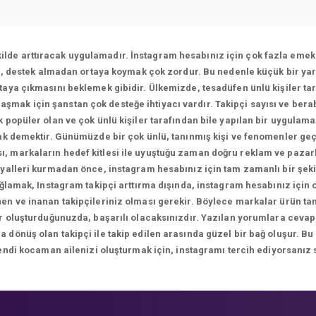
ekilde arttıracak uygulamadır. İnstagram hesabınız için çok fazla emek 
ı, destek almadan ortaya koymak çok zordur. Bu nedenle küçük bir yar
aya çıkmasını beklemek gibidir. Ülkemizde, tesadüfen ünlü kişiler tar
ulaşmak için şanstan çok desteğe ihtiyacı vardır. Takipçi sayısı ve bera
 popüler olan ve çok ünlü kişiler tarafından bile yapılan bir uygulam
k demektir. Günümüzde bir çok ünlü, tanınmış kişi ve fenomenler geç
sı, markaların hedef kitlesi ile uyuştuğu zaman doğru reklam ve paza
yalleri kurmadan önce, instagram hesabınız için tam zamanlı bir şekil
ağlamak, Instagram takipçi arttırma dışında, instagram hesabınız için
n ve inanan takipçileriniz olması gerekir. Böylece markalar ürün tanıt
ikler oluşturduğunuzda, başarılı olacaksınızdır. Yazılan yorumlara 
önüş olan takipçi ile takip edilen arasında güzel bir bağ oluşur. Bu
endi kocaman ailenizi oluşturmak için, instagramı tercih ediyorsanız 