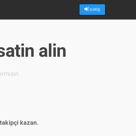
GİRİŞ
satin alin
ırmısın
 takipçi kazan.