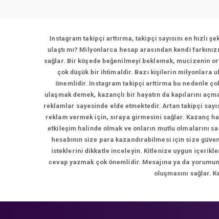
Instagram takipçi arttırma, takipçi sayısını en hızlı ş
ulaştı mı? Milyonlarca hesap arasından kendi farkınız
sağlar. Bir köşede beğenilmeyi beklemek, mucizenin ort
çok düşük bir ihtimaldir. Bazı kişilerin milyonlara 
önemlidir. Instagram takipçi arttirma bu nedenle çok
ulaşmak demek, kazançlı bir hayatın da kapılarını açma
reklamlar sayesinde elde etmektedir. Artan takipçi sayı
reklam vermek için, sıraya girmesini sağlar. Kazanç ha
etkileşim halinde olmak ve onların mutlu olmalarını s
hesabının size para kazandırabilmesi için size güvene
isteklerini dikkatle inceleyin. Kitlenize uygun içer
cevap yazmak çok önemlidir. Mesajına ya da yorumuna d
oluşmasını sağlar. K