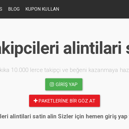
S
BLOG
KUPON KULLAN
kipcileri alintilari 
kika 10.000 lerce takipçi ve beğeni kazanmaya haz
GIRIŞ YAP
PAKETLERINE BIR GÖZ AT
leri alintilari satin alin Sizler için hemen giriş yap