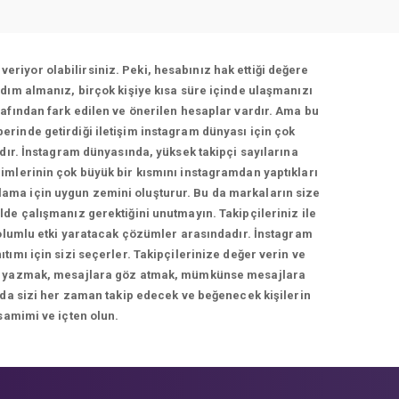
veriyor olabilirsiniz. Peki, hesabınız hak ettiği değere
dım almanız, birçok kişiye kısa süre içinde ulaşmanızı
afından fark edilen ve önerilen hesaplar vardır. Ama bu
berinde getirdiği iletişim instagram dünyası için çok
adır. İnstagram dünyasında, yüksek takipçi sayılarına
imlerinin çok büyük bir kısmını instagramdan yaptıkları
rlama için uygun zemini oluşturur. Bu da markaların size
de çalışmanız gerektiğini unutmayın. Takipçileriniz ile
 olumlu etki yaratacak çözümler arasındadır. İnstagram
ımı için sizi seçerler. Takipçilerinize değer verin ve
cevap yazmak, mesajlara göz atmak, mümkünse mesajlara
 da sizi her zaman takip edecek ve beğenecek kişilerin
samimi ve içten olun.