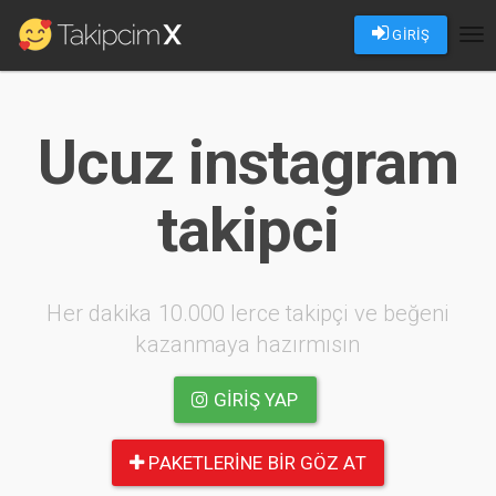
GİRİŞ
Tog
nav
Ucuz instagram
takipci
Her dakika 10.000 lerce takipçi ve beğeni
kazanmaya hazırmısın
GIRIŞ YAP
PAKETLERINE BIR GÖZ AT