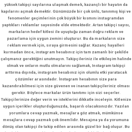
yüksek takipçi sayılarına ulaşmak demek, kazançlı bir hayatın da
kapılarını açmak demektir. Günümüzde bir çok ünlü, tanınmış kişi ve
fenomenler geçimlerinin çok büyük bir kısmını instagramdan
yaptıkları reklamlar sayesinde elde etmektedir. Artan takipçi sayısı,
markaların hedef kitlesi ile uyuştuğu zaman doğru reklam ve
pazarlama için uygun zemini oluşturur. Bu da markaların size
reklam vermek için, sıraya girmesini sağlar. Kazanç hayalleri
kurmadan önce, instagram hesabınız için tam zamanlı bir şekilde
çalışmanız gerektiğini unutmayın. Takipçileriniz ile etkileşim halinde
olmak ve onların mutlu olmalarını sağlamak, Instagram takipçi
arttırma dışında, instagram hesabınız için olumlu etki yaratacak
çözümler arasındadır. İnstagram hesabının size para
kazandırabilmesi için size güvenen ve inanan takipçileriniz olması
gerekir. Böylece markalar ürün tanıtımı için sizi seçerler.
Takipçilerinize değer verin ve isteklerini dikkatle inceleyin. Kitlenize
uygun içerikler oluşturduğunuzda, başarılı olacaksınızdır. Yazılan
yorumlara cevap yazmak, mesajlara göz atmak, mümkünse
mesajlara cevap yazmak çok önemlidir. Mesajına ya da yorumuna
dönüş olan takipçi ile takip edilen arasında güzel bir bağ oluşur. Bu