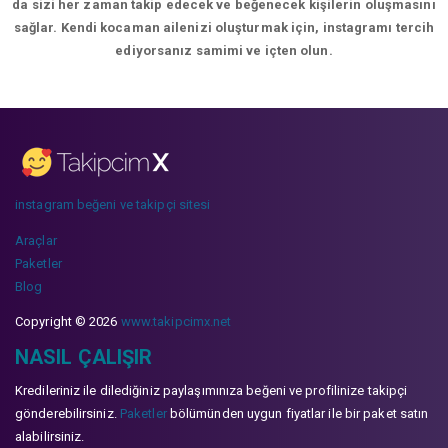
da sizi her zaman takip edecek ve beğenecek kişilerin oluşmasını
sağlar. Kendi kocaman ailenizi oluşturmak için, instagramı tercih
ediyorsanız samimi ve içten olun.
instagram beğeni ve takipçi sitesi
Araçlar
Paketler
Blog
Copyright © 2026
www.takipcimx.net
NASIL ÇALIŞIR
Kredileriniz ile dilediğiniz paylaşımınıza beğeni ve profilinize takipçi
gönderebilirsiniz.
Paketler
bölümünden uygun fiyatlar ile bir paket satın
alabilirsiniz.