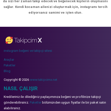
da sizi her zaman takip edecek ve beğenecek kişilerin oluşmasını
sağlar. Kendi kocaman ailenizi oluşturmak için, instagramı tercih
ediyorsanız samimi ve içten olun.
instagram beğeni ve takipçi sitesi
Araçlar
Paketler
Blog
Copyright © 2026
www.takipcimx.net
NASIL ÇALIŞIR
Kredileriniz ile dilediğiniz paylaşımınıza beğeni ve profilinize takipçi
gönderebilirsiniz.
Paketler
bölümünden uygun fiyatlar ile bir paket satın
alabilirsiniz.