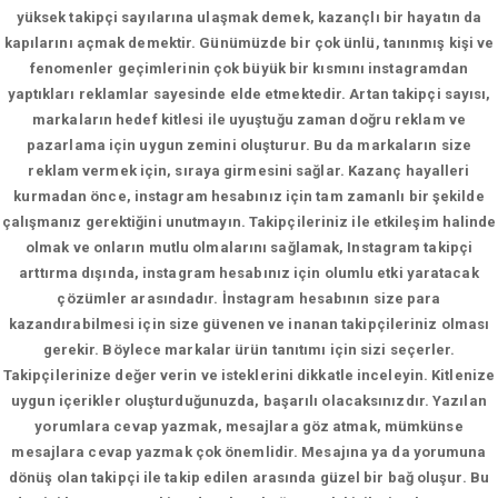
yüksek takipçi sayılarına ulaşmak demek, kazançlı bir hayatın da
kapılarını açmak demektir. Günümüzde bir çok ünlü, tanınmış kişi ve
fenomenler geçimlerinin çok büyük bir kısmını instagramdan
yaptıkları reklamlar sayesinde elde etmektedir. Artan takipçi sayısı,
markaların hedef kitlesi ile uyuştuğu zaman doğru reklam ve
pazarlama için uygun zemini oluşturur. Bu da markaların size
reklam vermek için, sıraya girmesini sağlar. Kazanç hayalleri
kurmadan önce, instagram hesabınız için tam zamanlı bir şekilde
çalışmanız gerektiğini unutmayın. Takipçileriniz ile etkileşim halinde
olmak ve onların mutlu olmalarını sağlamak, Instagram takipçi
arttırma dışında, instagram hesabınız için olumlu etki yaratacak
çözümler arasındadır. İnstagram hesabının size para
kazandırabilmesi için size güvenen ve inanan takipçileriniz olması
gerekir. Böylece markalar ürün tanıtımı için sizi seçerler.
Takipçilerinize değer verin ve isteklerini dikkatle inceleyin. Kitlenize
uygun içerikler oluşturduğunuzda, başarılı olacaksınızdır. Yazılan
yorumlara cevap yazmak, mesajlara göz atmak, mümkünse
mesajlara cevap yazmak çok önemlidir. Mesajına ya da yorumuna
dönüş olan takipçi ile takip edilen arasında güzel bir bağ oluşur. Bu