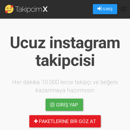
GİRİŞ
Tog
nav
Ucuz instagram
takipcisi
Her dakika 10.000 lerce takipçi ve beğeni
kazanmaya hazırmısın
GIRIŞ YAP
PAKETLERINE BIR GÖZ AT