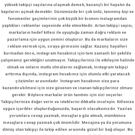
yüksek takipçi sayılarına ulaşmak demek, kazançlı bir hayatın da
kapılarını açmak demektir. Günümüzde bir çok ünlü, tanınmış kişi ve
fenomenler geçimlerinin çok büyük bir kısmını instagramdan
yaptıkları reklamlar sayesinde elde etmektedir. Artan takipçi sayısı,
markaların hedef kitlesi ile uyuştuğu zaman doğru reklam ve
pazarlama için uygun zemini oluşturur. Bu da markaların size
reklam vermek için, sıraya girmesini sağlar. Kazanç hayalleri
kurmadan önce, instagram hesabınız için tam zamanlı bir şekilde
çalışmanız gerektiğini unutmayın. Takipçileriniz ile etkileşim halinde
olmak ve onların mutlu olmalarını sağlamak, Instagram takipçi
arttırma dışında, instagram hesabınız için olumlu etki yaratacak
çözümler arasındadır. İnstagram hesabının size para
kazandırabilmesi için size güvenen ve inanan takipçileriniz olması
gerekir. Böylece markalar ürün tanıtımı için sizi seçerler.
Takipçilerinize değer verin ve isteklerini dikkatle inceleyin. Kitlenize
uygun içerikler oluşturduğunuzda, başarılı olacaksınızdır. Yazılan
yorumlara cevap yazmak, mesajlara göz atmak, mümkünse
mesajlara cevap yazmak çok önemlidir. Mesajına ya da yorumuna
dönüş olan takipçi ile takip edilen arasında güzel bir bağ oluşur. Bu