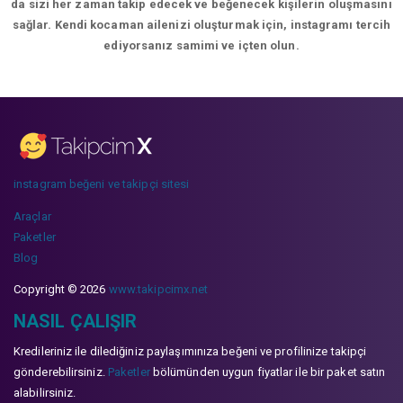
da sizi her zaman takip edecek ve beğenecek kişilerin oluşmasını
sağlar. Kendi kocaman ailenizi oluşturmak için, instagramı tercih
ediyorsanız samimi ve içten olun.
instagram beğeni ve takipçi sitesi
Araçlar
Paketler
Blog
Copyright © 2026
www.takipcimx.net
NASIL ÇALIŞIR
Kredileriniz ile dilediğiniz paylaşımınıza beğeni ve profilinize takipçi
gönderebilirsiniz.
Paketler
bölümünden uygun fiyatlar ile bir paket satın
alabilirsiniz.