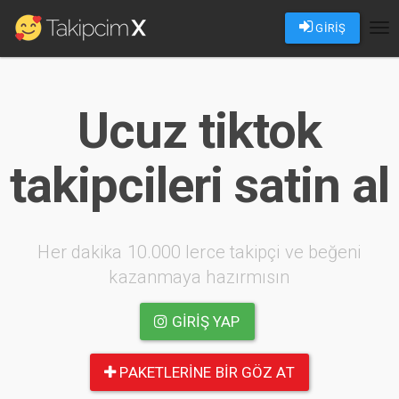
GİRİŞ
Tog
nav
Ucuz tiktok
takipcileri satin al
Her dakika 10.000 lerce takipçi ve beğeni
kazanmaya hazırmısın
GIRIŞ YAP
PAKETLERINE BIR GÖZ AT