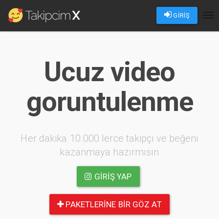
GİRİŞ
Tog
nav
Ucuz video
goruntulenme
Her dakika 10.000 lerce takipçi ve beğeni
kazanmaya hazırmısın
GIRIŞ YAP
PAKETLERINE BIR GÖZ AT