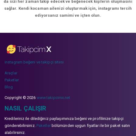
da sizi her zaman takip edecek ve beğenecek kişilerin oluşmasını
sağlar. Kendi kocaman ailenizi oluşturmak için, instagramı tercih
ediyorsanız samimi ve içten olun.
instagram beğeni ve takipçi sitesi
Araçlar
Paketler
Blog
Copyright © 2026
www.takipcimx.net
NASIL ÇALIŞIR
Kredileriniz ile dilediğiniz paylaşımınıza beğeni ve profilinize takipçi
gönderebilirsiniz.
Paketler
bölümünden uygun fiyatlar ile bir paket satın
alabilirsiniz.