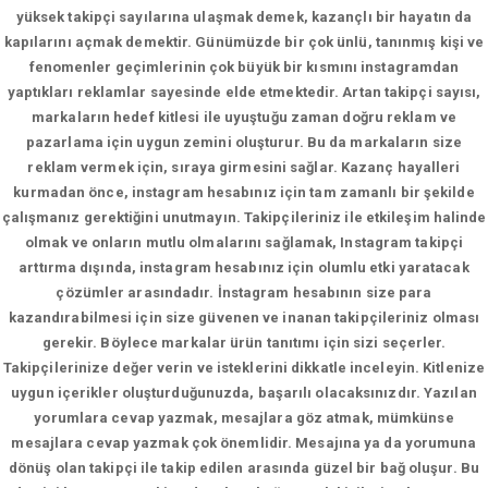
yüksek takipçi sayılarına ulaşmak demek, kazançlı bir hayatın da
kapılarını açmak demektir. Günümüzde bir çok ünlü, tanınmış kişi ve
fenomenler geçimlerinin çok büyük bir kısmını instagramdan
yaptıkları reklamlar sayesinde elde etmektedir. Artan takipçi sayısı,
markaların hedef kitlesi ile uyuştuğu zaman doğru reklam ve
pazarlama için uygun zemini oluşturur. Bu da markaların size
reklam vermek için, sıraya girmesini sağlar. Kazanç hayalleri
kurmadan önce, instagram hesabınız için tam zamanlı bir şekilde
çalışmanız gerektiğini unutmayın. Takipçileriniz ile etkileşim halinde
olmak ve onların mutlu olmalarını sağlamak, Instagram takipçi
arttırma dışında, instagram hesabınız için olumlu etki yaratacak
çözümler arasındadır. İnstagram hesabının size para
kazandırabilmesi için size güvenen ve inanan takipçileriniz olması
gerekir. Böylece markalar ürün tanıtımı için sizi seçerler.
Takipçilerinize değer verin ve isteklerini dikkatle inceleyin. Kitlenize
uygun içerikler oluşturduğunuzda, başarılı olacaksınızdır. Yazılan
yorumlara cevap yazmak, mesajlara göz atmak, mümkünse
mesajlara cevap yazmak çok önemlidir. Mesajına ya da yorumuna
dönüş olan takipçi ile takip edilen arasında güzel bir bağ oluşur. Bu